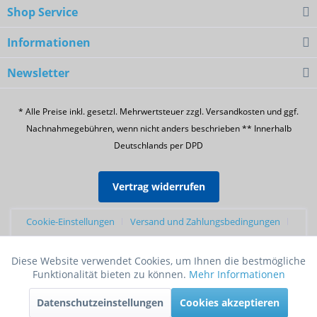
Shop Service
Informationen
Newsletter
* Alle Preise inkl. gesetzl. Mehrwertsteuer zzgl. Versandkosten und ggf.
Nachnahmegebühren, wenn nicht anders beschrieben ** Innerhalb
Deutschlands per DPD
Vertrag widerrufen
Cookie-Einstellungen
Versand und Zahlungsbedingungen
Widerrufsrecht
Datenschutz
AGB
Sendungsverfolgung
Diese Website verwendet Cookies, um Ihnen die bestmögliche
Aktiv
Funktionale
Züchterprogramm
Futtershop24 Erfahrungen
Funktionalität bieten zu können.
Mehr Informationen
Realisiert mit Shopware
Datenschutzeinstellungen
Cookies akzeptieren
Aktiv
Marketing