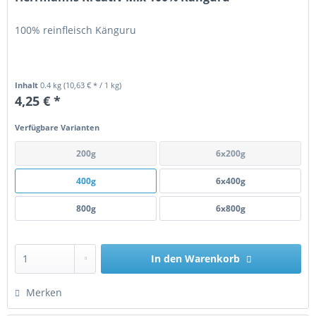
100% reinfleisch Känguru
Inhalt
0.4 kg
(10,63 € * / 1 kg)
4,25 € *
Verfügbare Varianten
200g
6x200g
400g
6x400g
800g
6x800g
In den
Warenkorb
Merken