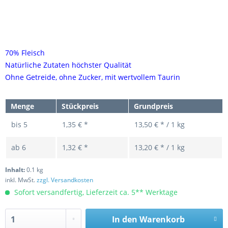
70% Fleisch
Natürliche Zutaten höchster Qualität
Ohne Getreide, ohne Zucker, mit wertvollem Taurin
Menge
Stückpreis
Grundpreis
bis
5
1,35 € *
13,50 € * / 1 kg
ab
6
1,32 € *
13,20 € * / 1 kg
Inhalt:
0.1 kg
inkl. MwSt.
zzgl. Versandkosten
Sofort versandfertig, Lieferzeit ca. 5** Werktage
In den
Warenkorb