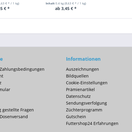
8,63 € * / 1 kg)
Inhalt
0.4 kg
(8,63 € * / 1 kg)
5 € *
ab 3,45 € *
ce
Informationen
 Zahlungsbedingungen
Auszeichnungen
ht
Bildquellen
z
Cookie-Einstellungen
mular
Prämienartikel
Datenschutz
Sendungsverfolgung
g gestellte Fragen
Züchterprogramm
 Dosenversand
Gutschein
Futtershop24 Erfahrungen