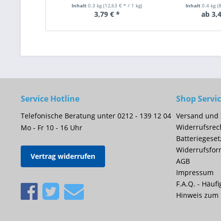
Inhalt
0.3 kg
(12,63 € * / 1 kg)
Inhalt
0.4 kg
(
3,79 € *
ab 3,4
Service Hotline
Shop Servi
Telefonische Beratung unter 0212 - 139 12 04
Versand und
Widerrufsrec
Mo - Fr 10 - 16 Uhr
Batteriegeset
Widerrufsfor
Vertrag widerrufen
AGB
Impressum
F.A.Q. - Häufi
Hinweis zum