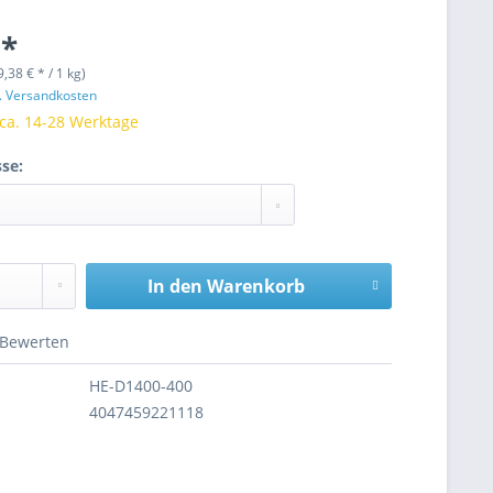
 *
9,38 € * / 1 kg)
l. Versandkosten
 ca. 14-28 Werktage
se:
In den
Warenkorb
Bewerten
HE-D1400-400
4047459221118