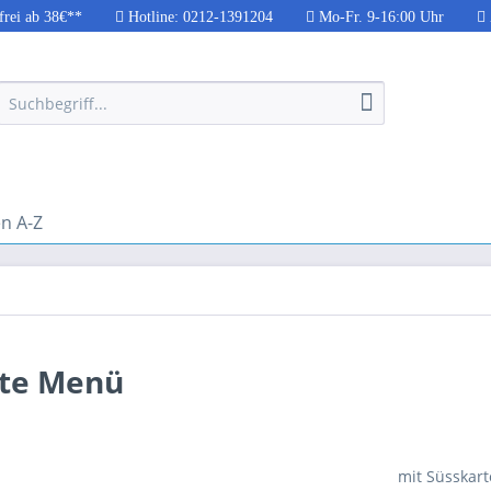
frei ab 38€**
Hotline: 0212-1391204
Mo-Fr. 9-16:00 Uhr
n A-Z
nte Menü
mit Süsskart