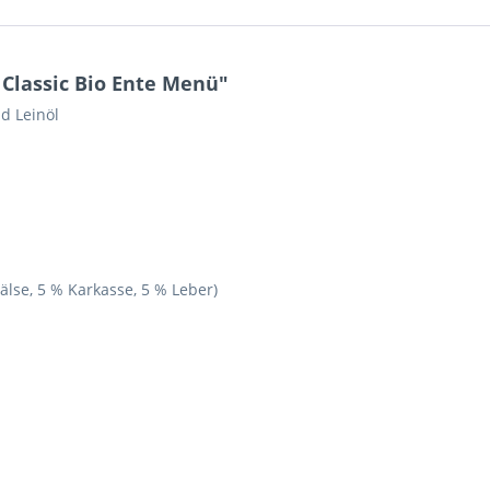
Classic Bio Ente Menü"
d Leinöl
älse, 5 % Karkasse, 5 % Leber)