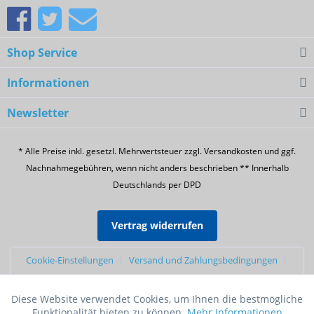
Shop Service
Informationen
Newsletter
* Alle Preise inkl. gesetzl. Mehrwertsteuer zzgl. Versandkosten und ggf.
Nachnahmegebühren, wenn nicht anders beschrieben ** Innerhalb
Deutschlands per DPD
Vertrag widerrufen
Cookie-Einstellungen
Versand und Zahlungsbedingungen
Widerrufsrecht
Datenschutz
AGB
Sendungsverfolgung
Diese Website verwendet Cookies, um Ihnen die bestmögliche
Aktiv
Funktionale
Züchterprogramm
Futtershop24 Erfahrungen
Funktionalität bieten zu können.
Mehr Informationen